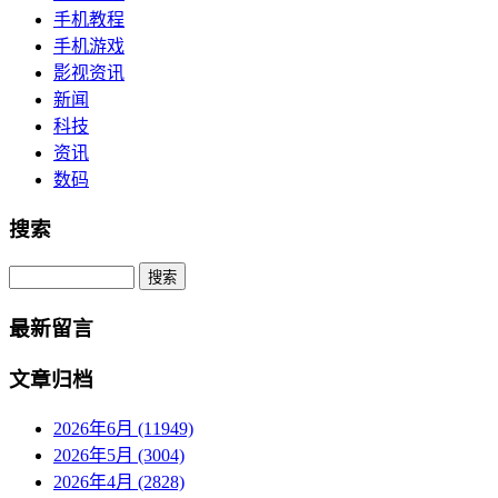
手机教程
手机游戏
影视资讯
新闻
科技
资讯
数码
搜索
Search
最新留言
文章归档
2026年6月 (11949)
2026年5月 (3004)
2026年4月 (2828)