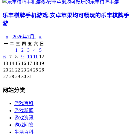
乐丰棋牌手机游戏-安卓苹果均可畅玩的乐丰棋牌手
游
«
2026年7月
»
一
二
三
四
五
六
日
1
2
3
4
5
6
7
8
9
10
11
12
13
14
15
16
17
18
19
20
21
22
23
24
25
26
27
28
29
30
31
网站分类
游戏百科
游戏新闻
游戏资讯
游戏问答
生活百科