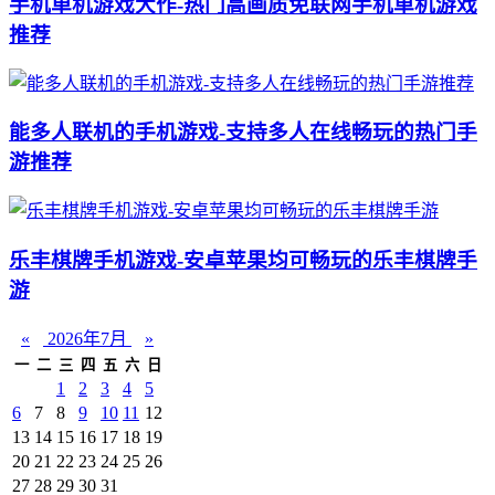
手机单机游戏大作-热门高画质免联网手机单机游戏
推荐
能多人联机的手机游戏-支持多人在线畅玩的热门手
游推荐
乐丰棋牌手机游戏-安卓苹果均可畅玩的乐丰棋牌手
游
«
2026年7月
»
一
二
三
四
五
六
日
1
2
3
4
5
6
7
8
9
10
11
12
13
14
15
16
17
18
19
20
21
22
23
24
25
26
27
28
29
30
31