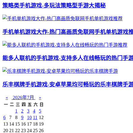
策略类手机游戏-多玩法策略型手游大揭秘
手机单机游戏大作-热门高画质免联网手机单机游戏
能多人联机的手机游戏-支持多人在线畅玩的热门手
乐丰棋牌手机游戏-安卓苹果均可畅玩的乐丰棋牌手
«
2026年7月
»
一
二
三
四
五
六
日
1
2
3
4
5
6
7
8
9
10
11
12
13
14
15
16
17
18
19
20
21
22
23
24
25
26