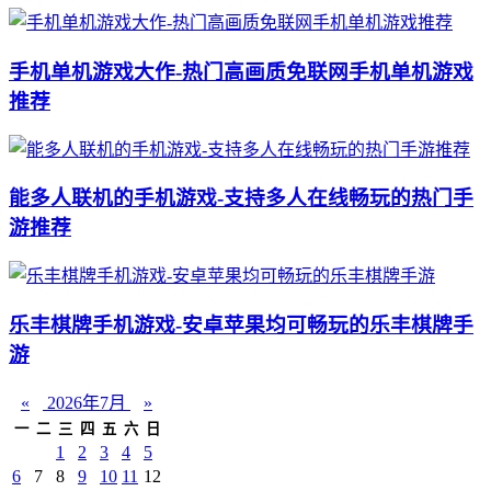
手机单机游戏大作-热门高画质免联网手机单机游戏
推荐
能多人联机的手机游戏-支持多人在线畅玩的热门手
游推荐
乐丰棋牌手机游戏-安卓苹果均可畅玩的乐丰棋牌手
游
«
2026年7月
»
一
二
三
四
五
六
日
1
2
3
4
5
6
7
8
9
10
11
12