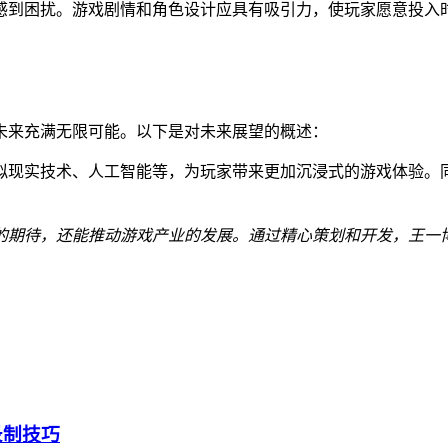
感到困扰。游戏剧情和角色设计应具有吸引力，使玩家愿意投入
未来充满无限可能。以下是对未来展望的概述：
拟现实技术、人工智能等，为玩家带来更加沉浸式的游戏体验。同
的期待，还能推动游戏产业的发展。通过精心策划和开发，王一
录制技巧