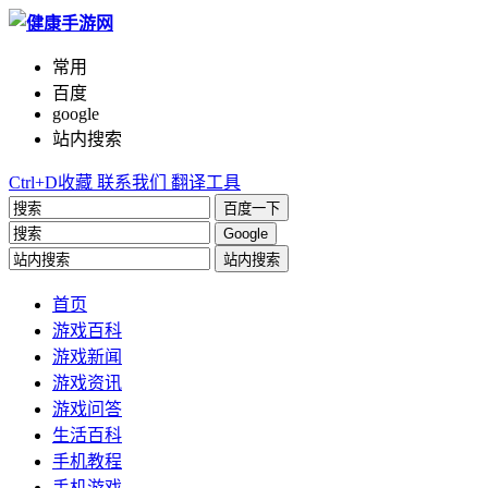
常用
百度
google
站内搜索
Ctrl+D收藏
联系我们
翻译工具
百度一下
Google
站内搜索
首页
游戏百科
游戏新闻
游戏资讯
游戏问答
生活百科
手机教程
手机游戏