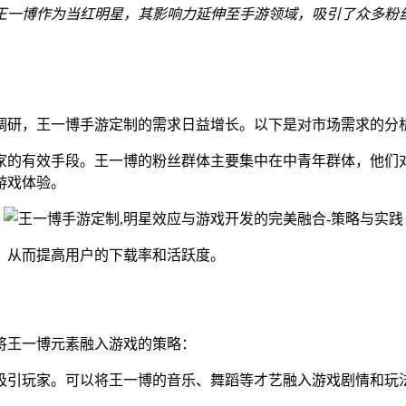
王一博作为当红明星，其影响力延伸至手游领域，吸引了众多粉
调研，王一博手游定制的需求日益增长。以下是对市场需求的分
家的有效手段。王一博的粉丝群体主要集中在中青年群体，他们
游戏体验。
，从而提高用户的下载率和活跃度。
将王一博元素融入游戏的策略：
吸引玩家。可以将王一博的音乐、舞蹈等才艺融入游戏剧情和玩