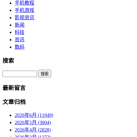
手机教程
手机游戏
影视资讯
新闻
科技
资讯
数码
搜索
Search
最新留言
文章归档
2026年6月 (11949)
2026年5月 (3004)
2026年4月 (2828)