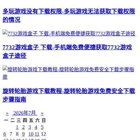
多玩游戏没有下载权限-多玩游戏无法获取下载权限
的情况
7732游戏盒子 下载-手机端免费便捷获取7732游戏
盒子途径
旋转轮胎游戏下载教程-旋转轮胎游戏免费安全下载
步骤指南
«
2026年7月
»
一
二
三
四
五
六
日
1
2
3
4
5
6
7
8
9
10
11
12