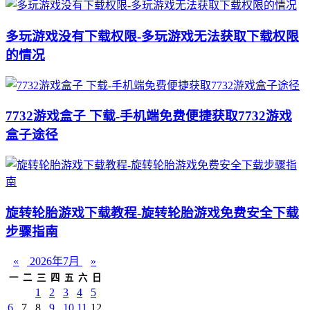
多玩游戏没有下载权限-多玩游戏无法获取下载权限
的情况
7732游戏盒子 下载-手机端免费便捷获取7732游戏
盒子途径
旋转轮胎游戏下载教程-旋转轮胎游戏免费安全下载
步骤指南
«
2026年7月
»
一
二
三
四
五
六
日
1
2
3
4
5
6
7
8
9
10
11
12