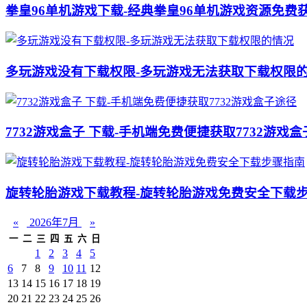
拳皇96单机游戏下载-经典拳皇96单机游戏资源免费
多玩游戏没有下载权限-多玩游戏无法获取下载权限
7732游戏盒子 下载-手机端免费便捷获取7732游戏
旋转轮胎游戏下载教程-旋转轮胎游戏免费安全下载
«
2026年7月
»
一
二
三
四
五
六
日
1
2
3
4
5
6
7
8
9
10
11
12
13
14
15
16
17
18
19
20
21
22
23
24
25
26