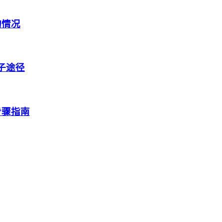
的情况
盒子途径
步骤指南