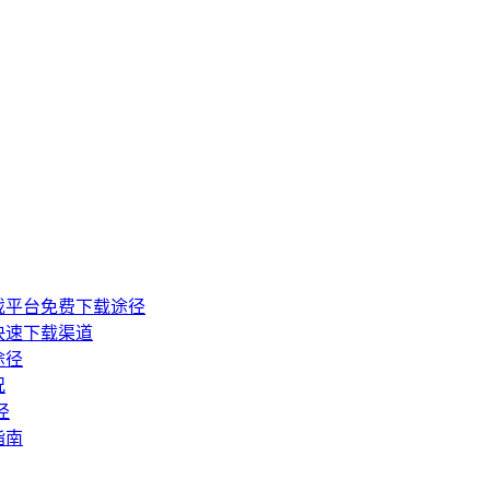
戏平台免费下载途径
快速下载渠道
途径
况
径
指南