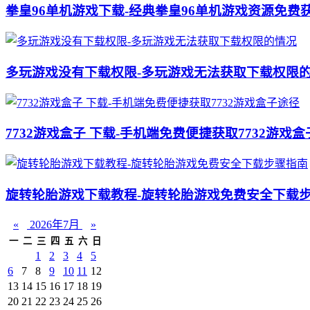
拳皇96单机游戏下载-经典拳皇96单机游戏资源免费
多玩游戏没有下载权限-多玩游戏无法获取下载权限
7732游戏盒子 下载-手机端免费便捷获取7732游戏
旋转轮胎游戏下载教程-旋转轮胎游戏免费安全下载
«
2026年7月
»
一
二
三
四
五
六
日
1
2
3
4
5
6
7
8
9
10
11
12
13
14
15
16
17
18
19
20
21
22
23
24
25
26