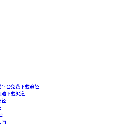
戏平台免费下载途径
快速下载渠道
途径
况
径
指南