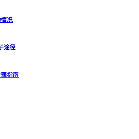
的情况
盒子途径
步骤指南