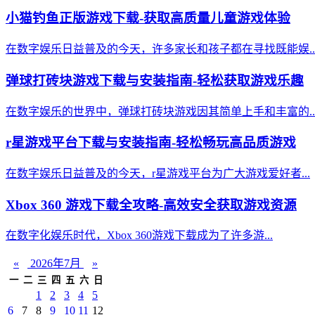
小猫钓鱼正版游戏下载-获取高质量儿童游戏体验
在数字娱乐日益普及的今天，许多家长和孩子都在寻找既能娱..
弹球打砖块游戏下载与安装指南-轻松获取游戏乐趣
在数字娱乐的世界中，弹球打砖块游戏因其简单上手和丰富的..
r星游戏平台下载与安装指南-轻松畅玩高品质游戏
在数字娱乐日益普及的今天，r星游戏平台为广大游戏爱好者...
Xbox 360 游戏下载全攻略-高效安全获取游戏资源
在数字化娱乐时代，Xbox 360游戏下载成为了许多游...
«
2026年7月
»
一
二
三
四
五
六
日
1
2
3
4
5
6
7
8
9
10
11
12