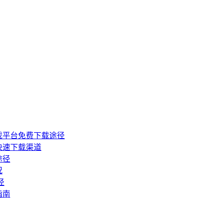
戏平台免费下载途径
快速下载渠道
途径
况
径
指南