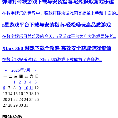
弹球打砖块游戏下载与安装指南-轻松获取游戏乐趣
在数字娱乐的世界中，弹球打砖块游戏因其简单上手和丰富的..
r星游戏平台下载与安装指南-轻松畅玩高品质游戏
在数字娱乐日益普及的今天，r星游戏平台为广大游戏爱好者...
Xbox 360 游戏下载全攻略-高效安全获取游戏资源
在数字化娱乐时代，Xbox 360游戏下载成为了许多游...
«
2026年7月
»
一
二
三
四
五
六
日
1
2
3
4
5
6
7
8
9
10
11
12
13
14
15
16
17
18
19
20
21
22
23
24
25
26
27
28
29
30
31
网站分类