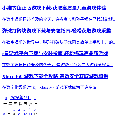
小猫钓鱼正版游戏下载-获取高质量儿童游戏体验
在数字娱乐日益普及的今天，许多家长和孩子都在寻找既能娱..
弹球打砖块游戏下载与安装指南-轻松获取游戏乐趣
在数字娱乐的世界中，弹球打砖块游戏因其简单上手和丰富的..
r星游戏平台下载与安装指南-轻松畅玩高品质游戏
在数字娱乐日益普及的今天，r星游戏平台为广大游戏爱好者...
Xbox 360 游戏下载全攻略-高效安全获取游戏资源
在数字化娱乐时代，Xbox 360游戏下载成为了许多游...
«
2026年7月
»
一
二
三
四
五
六
日
1
2
3
4
5
6
7
8
9
10
11
12