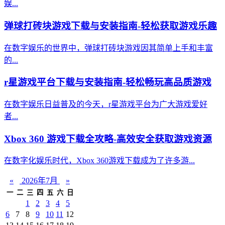
娱...
弹球打砖块游戏下载与安装指南-轻松获取游戏乐趣
在数字娱乐的世界中，弹球打砖块游戏因其简单上手和丰富
的...
r星游戏平台下载与安装指南-轻松畅玩高品质游戏
在数字娱乐日益普及的今天，r星游戏平台为广大游戏爱好
者...
Xbox 360 游戏下载全攻略-高效安全获取游戏资源
在数字化娱乐时代，Xbox 360游戏下载成为了许多游...
«
2026年7月
»
一
二
三
四
五
六
日
1
2
3
4
5
6
7
8
9
10
11
12