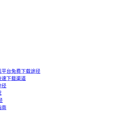
戏平台免费下载途径
快速下载渠道
途径
况
径
指南