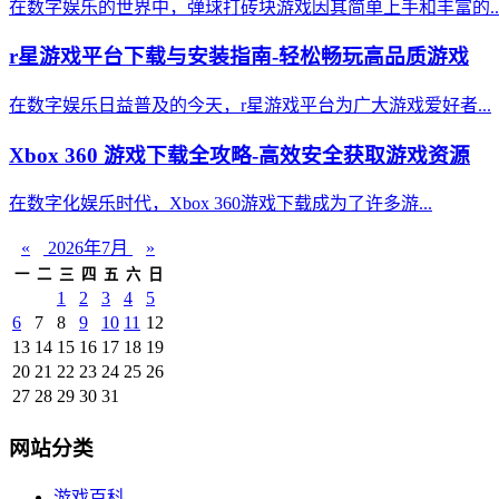
在数字娱乐的世界中，弹球打砖块游戏因其简单上手和丰富的..
r星游戏平台下载与安装指南-轻松畅玩高品质游戏
在数字娱乐日益普及的今天，r星游戏平台为广大游戏爱好者...
Xbox 360 游戏下载全攻略-高效安全获取游戏资源
在数字化娱乐时代，Xbox 360游戏下载成为了许多游...
«
2026年7月
»
一
二
三
四
五
六
日
1
2
3
4
5
6
7
8
9
10
11
12
13
14
15
16
17
18
19
20
21
22
23
24
25
26
27
28
29
30
31
网站分类
游戏百科