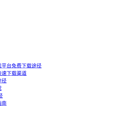
戏平台免费下载途径
快速下载渠道
途径
况
径
指南