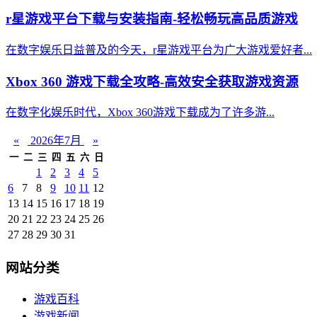
r星游戏平台下载与安装指南-轻松畅玩高品质游戏
在数字娱乐日益普及的今天，r星游戏平台为广大游戏爱好者...
Xbox 360 游戏下载全攻略-高效安全获取游戏资源
在数字化娱乐时代，Xbox 360游戏下载成为了许多游...
«
2026年7月
»
一
二
三
四
五
六
日
1
2
3
4
5
6
7
8
9
10
11
12
13
14
15
16
17
18
19
20
21
22
23
24
25
26
27
28
29
30
31
网站分类
游戏百科
游戏新闻