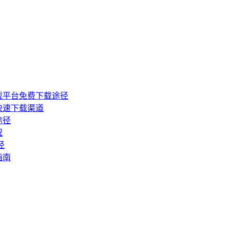
戏平台免费下载途径
快速下载渠道
途径
况
径
指南