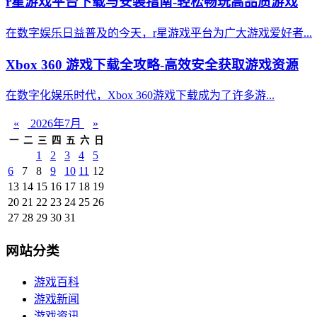
r星游戏平台下载与安装指南-轻松畅玩高品质游戏
在数字娱乐日益普及的今天，r星游戏平台为广大游戏爱好者...
Xbox 360 游戏下载全攻略-高效安全获取游戏资源
在数字化娱乐时代，Xbox 360游戏下载成为了许多游...
«
2026年7月
»
一
二
三
四
五
六
日
1
2
3
4
5
6
7
8
9
10
11
12
13
14
15
16
17
18
19
20
21
22
23
24
25
26
27
28
29
30
31
网站分类
游戏百科
游戏新闻
游戏资讯