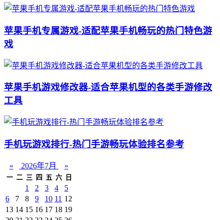
苹果手机专属游戏-适配苹果手机畅玩的热门特色游
戏
苹果手机游戏修改器-适合苹果机型的各类手游修改
工具
手机玩游戏排行-热门手游畅玩体验排名参考
«
2026年7月
»
一
二
三
四
五
六
日
1
2
3
4
5
6
7
8
9
10
11
12
13
14
15
16
17
18
19