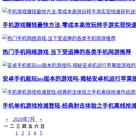
手机游戏赚钱最快方法-零成本高效玩转手游实现快
热门手机网络游戏-当下受追捧的各类手机网游推荐
安卓手机能玩ios版本的游戏吗-揭秘安卓机运行苹果
手机单机游戏抢滩登陆-经典射击体验之手机离线抢
«
2026年7月
»
一
二
三
四
五
六
日
1
2
3
4
5