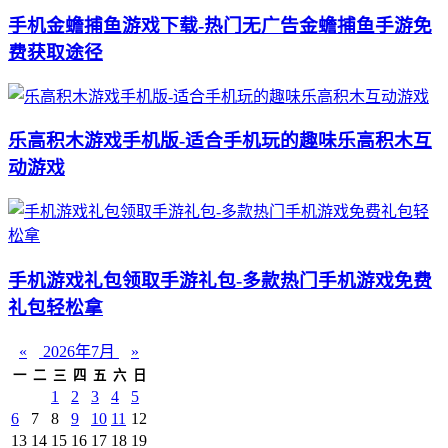
手机金蟾捕鱼游戏下载-热门无广告金蟾捕鱼手游免
费获取途径
乐高积木游戏手机版-适合手机玩的趣味乐高积木互
动游戏
手机游戏礼包领取手游礼包-多款热门手机游戏免费
礼包轻松拿
«
2026年7月
»
一
二
三
四
五
六
日
1
2
3
4
5
6
7
8
9
10
11
12
13
14
15
16
17
18
19