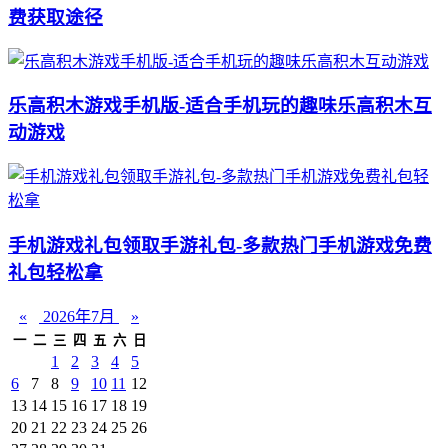
费获取途径
乐高积木游戏手机版-适合手机玩的趣味乐高积木互
动游戏
手机游戏礼包领取手游礼包-多款热门手机游戏免费
礼包轻松拿
«
2026年7月
»
一
二
三
四
五
六
日
1
2
3
4
5
6
7
8
9
10
11
12
13
14
15
16
17
18
19
20
21
22
23
24
25
26