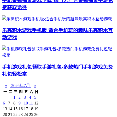
手机金蟾捕鱼游戏下载-热门无广告金蟾捕鱼手游免
费获取途径
乐高积木游戏手机版-适合手机玩的趣味乐高积木互
动游戏
手机游戏礼包领取手游礼包-多款热门手机游戏免费
礼包轻松拿
«
2026年7月
»
一
二
三
四
五
六
日
1
2
3
4
5
6
7
8
9
10
11
12
13
14
15
16
17
18
19
20
21
22
23
24
25
26