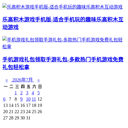
乐高积木游戏手机版-适合手机玩的趣味乐高积木互
动游戏
手机游戏礼包领取手游礼包-多款热门手机游戏免费
礼包轻松拿
«
2026年7月
»
一
二
三
四
五
六
日
1
2
3
4
5
6
7
8
9
10
11
12
13
14
15
16
17
18
19
20
21
22
23
24
25
26
27
28
29
30
31