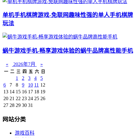
单机手机棋牌游戏-免联网趣味性强的单人手机棋牌
玩法
蜗牛游戏手机-畅享游戏体验的蜗牛品牌高性能手机
«
2026年7月
»
一
二
三
四
五
六
日
1
2
3
4
5
6
7
8
9
10
11
12
13
14
15
16
17
18
19
20
21
22
23
24
25
26
27
28
29
30
31
网站分类
游戏百科