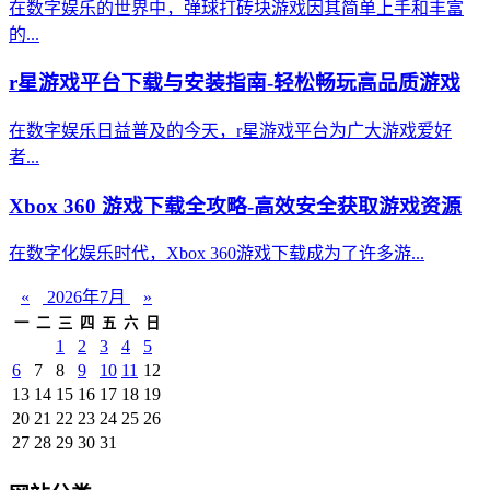
在数字娱乐的世界中，弹球打砖块游戏因其简单上手和丰富
的...
r星游戏平台下载与安装指南-轻松畅玩高品质游戏
在数字娱乐日益普及的今天，r星游戏平台为广大游戏爱好
者...
Xbox 360 游戏下载全攻略-高效安全获取游戏资源
在数字化娱乐时代，Xbox 360游戏下载成为了许多游...
«
2026年7月
»
一
二
三
四
五
六
日
1
2
3
4
5
6
7
8
9
10
11
12
13
14
15
16
17
18
19
20
21
22
23
24
25
26
27
28
29
30
31