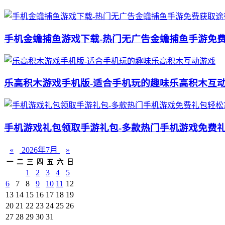
手机金蟾捕鱼游戏下载-热门无广告金蟾捕鱼手游免
乐高积木游戏手机版-适合手机玩的趣味乐高积木互
手机游戏礼包领取手游礼包-多款热门手机游戏免费
«
2026年7月
»
一
二
三
四
五
六
日
1
2
3
4
5
6
7
8
9
10
11
12
13
14
15
16
17
18
19
20
21
22
23
24
25
26
27
28
29
30
31