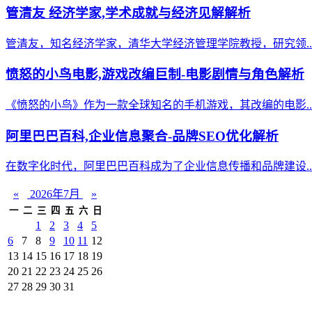
管清友 经济学家,学术成就与经济见解解析
管清友，知名经济学家，清华大学经济管理学院教授，研究领..
愤怒的小鸟电影,游戏改编巨制-电影剧情与角色解析
《愤怒的小鸟》作为一款全球知名的手机游戏，其改编的电影..
阿里巴巴百科,企业信息聚合-品牌SEO优化解析
在数字化时代，阿里巴巴百科成为了企业信息传播和品牌建设..
«
2026年7月
»
一
二
三
四
五
六
日
1
2
3
4
5
6
7
8
9
10
11
12
13
14
15
16
17
18
19
20
21
22
23
24
25
26
27
28
29
30
31