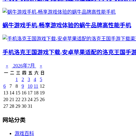
蜗牛游戏手机-畅享游戏体验的蜗牛品牌高性能手机
手机洛克王国游戏下载-安卓苹果适配的洛克王国手
«
2026年7月
»
一
二
三
四
五
六
日
1
2
3
4
5
6
7
8
9
10
11
12
13
14
15
16
17
18
19
20
21
22
23
24
25
26
27
28
29
30
31
网站分类
游戏百科