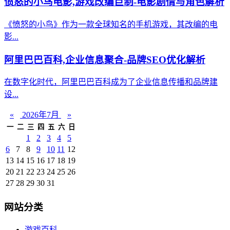
愤怒的小鸟电影,游戏改编巨制-电影剧情与角色解析
《愤怒的小鸟》作为一款全球知名的手机游戏，其改编的电
影...
阿里巴巴百科,企业信息聚合-品牌SEO优化解析
在数字化时代，阿里巴巴百科成为了企业信息传播和品牌建
设...
«
2026年7月
»
一
二
三
四
五
六
日
1
2
3
4
5
6
7
8
9
10
11
12
13
14
15
16
17
18
19
20
21
22
23
24
25
26
27
28
29
30
31
网站分类
游戏百科