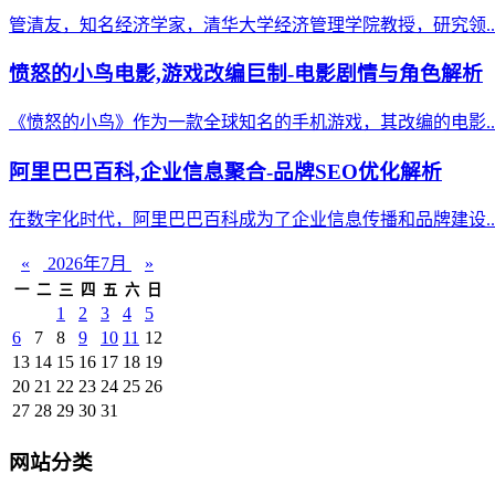
管清友，知名经济学家，清华大学经济管理学院教授，研究领..
愤怒的小鸟电影,游戏改编巨制-电影剧情与角色解析
《愤怒的小鸟》作为一款全球知名的手机游戏，其改编的电影..
阿里巴巴百科,企业信息聚合-品牌SEO优化解析
在数字化时代，阿里巴巴百科成为了企业信息传播和品牌建设..
«
2026年7月
»
一
二
三
四
五
六
日
1
2
3
4
5
6
7
8
9
10
11
12
13
14
15
16
17
18
19
20
21
22
23
24
25
26
27
28
29
30
31
网站分类