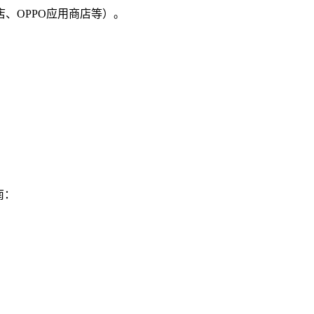
店、OPPO应用商店等）。
南：
。