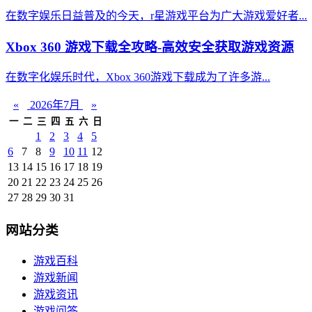
在数字娱乐日益普及的今天，r星游戏平台为广大游戏爱好者...
Xbox 360 游戏下载全攻略-高效安全获取游戏资源
在数字化娱乐时代，Xbox 360游戏下载成为了许多游...
«
2026年7月
»
一
二
三
四
五
六
日
1
2
3
4
5
6
7
8
9
10
11
12
13
14
15
16
17
18
19
20
21
22
23
24
25
26
27
28
29
30
31
网站分类
游戏百科
游戏新闻
游戏资讯
游戏问答