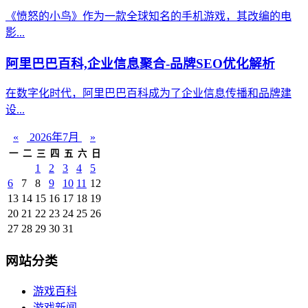
《愤怒的小鸟》作为一款全球知名的手机游戏，其改编的电
影...
阿里巴巴百科,企业信息聚合-品牌SEO优化解析
在数字化时代，阿里巴巴百科成为了企业信息传播和品牌建
设...
«
2026年7月
»
一
二
三
四
五
六
日
1
2
3
4
5
6
7
8
9
10
11
12
13
14
15
16
17
18
19
20
21
22
23
24
25
26
27
28
29
30
31
网站分类
游戏百科
游戏新闻