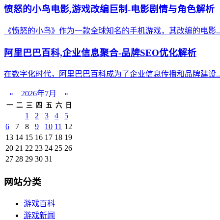
愤怒的小鸟电影,游戏改编巨制-电影剧情与角色解析
《愤怒的小鸟》作为一款全球知名的手机游戏，其改编的电影..
阿里巴巴百科,企业信息聚合-品牌SEO优化解析
在数字化时代，阿里巴巴百科成为了企业信息传播和品牌建设..
«
2026年7月
»
一
二
三
四
五
六
日
1
2
3
4
5
6
7
8
9
10
11
12
13
14
15
16
17
18
19
20
21
22
23
24
25
26
27
28
29
30
31
网站分类
游戏百科
游戏新闻