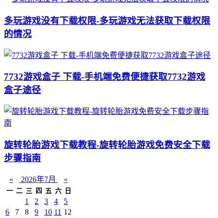
多玩游戏没有下载权限-多玩游戏无法获取下载权限
的情况
7732游戏盒子 下载-手机端免费便捷获取7732游戏
盒子途径
旋转轮胎游戏下载教程-旋转轮胎游戏免费安全下载
步骤指南
«
2026年7月
»
一
二
三
四
五
六
日
1
2
3
4
5
6
7
8
9
10
11
12