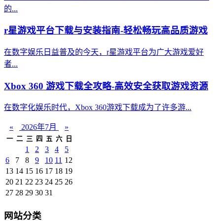
的...
r星游戏平台下载与安装指南-轻松畅玩高品质游戏
在数字娱乐日益普及的今天，r星游戏平台为广大游戏爱好
者...
Xbox 360 游戏下载全攻略-高效安全获取游戏资源
在数字化娱乐时代，Xbox 360游戏下载成为了许多游...
«
2026年7月
»
一
二
三
四
五
六
日
1
2
3
4
5
6
7
8
9
10
11
12
13
14
15
16
17
18
19
20
21
22
23
24
25
26
27
28
29
30
31
网站分类