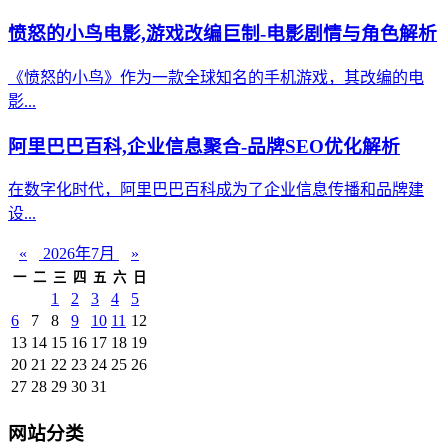
愤怒的小鸟电影,游戏改编巨制-电影剧情与角色解析
《愤怒的小鸟》作为一款全球知名的手机游戏，其改编的电
影...
阿里巴巴百科,企业信息聚合-品牌SEO优化解析
在数字化时代，阿里巴巴百科成为了企业信息传播和品牌建
设...
«
2026年7月
»
一
二
三
四
五
六
日
1
2
3
4
5
6
7
8
9
10
11
12
13
14
15
16
17
18
19
20
21
22
23
24
25
26
27
28
29
30
31
网站分类