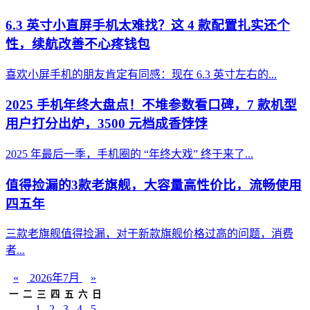
6.3 英寸小直屏手机太难找？这 4 款配置扎实还个
性，续航改善不心疼钱包
喜欢小屏手机的朋友肯定有同感：现在 6.3 英寸左右的...
2025 手机年终大盘点！不堆参数看口碑，7 款机型
用户打分出炉，3500 元档成香饽饽
2025 年最后一季，手机圈的 “年终大戏” 终于来了...
值得捡漏的3款老旗舰，大容量高性价比，流畅使用
四五年
三款老旗舰值得捡漏，对于新款旗舰价格过高的问题，消费
者...
«
2026年7月
»
一
二
三
四
五
六
日
1
2
3
4
5