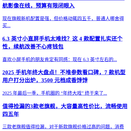
航影像在线，预算有限闭眼入
现在旗舰新机配置是强，但价格动辄四五千，普通人哪舍得
买...
6.3 英寸小直屏手机太难找？这 4 款配置扎实还个
性，续航改善不心疼钱包
喜欢小屏手机的朋友肯定有同感：现在 6.3 英寸左右的...
2025 手机年终大盘点！不堆参数看口碑，7 款机型
用户打分出炉，3500 元档成香饽饽
2025 年最后一季，手机圈的 “年终大戏” 终于来了...
值得捡漏的3款老旗舰，大容量高性价比，流畅使用
四五年
三款老旗舰值得捡漏，对于新款旗舰价格过高的问题，消费