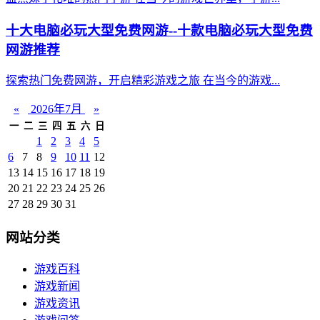
十大电脑必玩大型免费网游--十款电脑必玩大型免费
网游推荐
探索热门免费网游，开启精彩游戏之旅 在当今的游戏...
«
2026年7月
»
一
二
三
四
五
六
日
1
2
3
4
5
6
7
8
9
10
11
12
13
14
15
16
17
18
19
20
21
22
23
24
25
26
27
28
29
30
31
网站分类
游戏百科
游戏新闻
游戏资讯