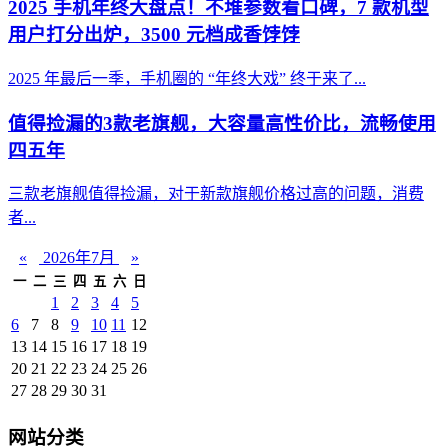
2025 手机年终大盘点！不堆参数看口碑，7 款机型
用户打分出炉，3500 元档成香饽饽
2025 年最后一季，手机圈的 “年终大戏” 终于来了...
值得捡漏的3款老旗舰，大容量高性价比，流畅使用
四五年
三款老旗舰值得捡漏，对于新款旗舰价格过高的问题，消费
者...
«
2026年7月
»
一
二
三
四
五
六
日
1
2
3
4
5
6
7
8
9
10
11
12
13
14
15
16
17
18
19
20
21
22
23
24
25
26
27
28
29
30
31
网站分类