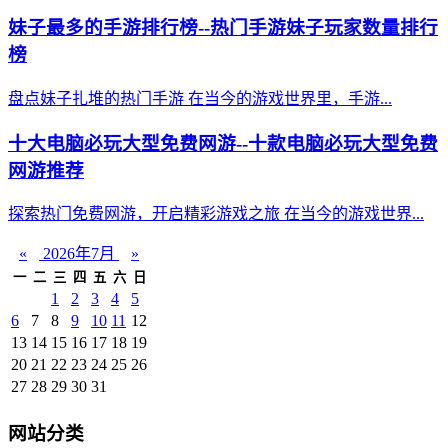
妹子最多的手游排行榜--热门手游妹子玩家数量排行
榜
盘点妹子扎堆的热门手游 在当今的游戏世界里，手游...
十大电脑必玩大型免费网游--十款电脑必玩大型免费
网游推荐
探索热门免费网游，开启精彩游戏之旅 在当今的游戏世界...
«
2026年7月
»
一
二
三
四
五
六
日
1
2
3
4
5
6
7
8
9
10
11
12
13
14
15
16
17
18
19
20
21
22
23
24
25
26
27
28
29
30
31
网站分类