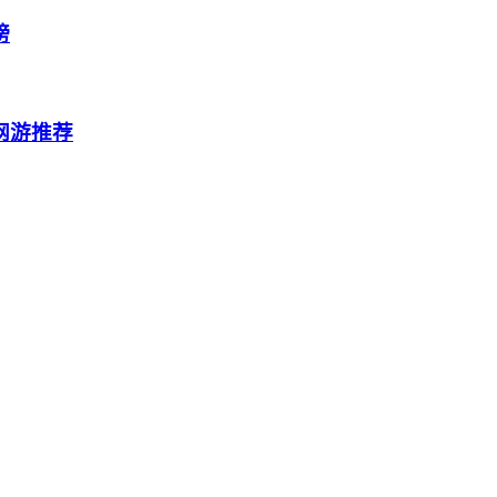
榜
网游推荐