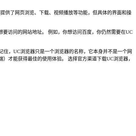
都提供了网页浏览、下载、视频播放等功能，但具体的界面和操
想要访问的网站地址。 例如，你想访问百度，你仍然需要在UC
 记住，UC浏览器只是一个浏览器的名称，它本身并不是一个网
端）才能获得最佳的使用体验。 选择官方渠道下载UC浏览器，