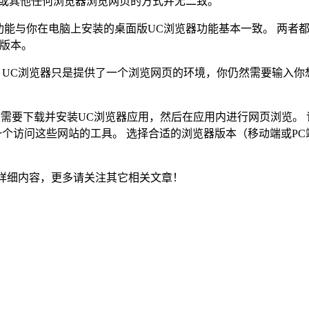
efox或其他任何浏览器浏览网页的方式并无二致。
功能与你在电脑上安装的桌面版UC浏览器功能基本一致。 两者
版本。
 UC浏览器只是提供了一个浏览网页的环境，你仍然需要输入你
 你需要下载并安装UC浏览器应用，然后在应用内进行网页浏览。
一个访问这些网站的工具。 选择合适的浏览器版本（移动端或PC
的详细内容，更多请关注其它相关文章！