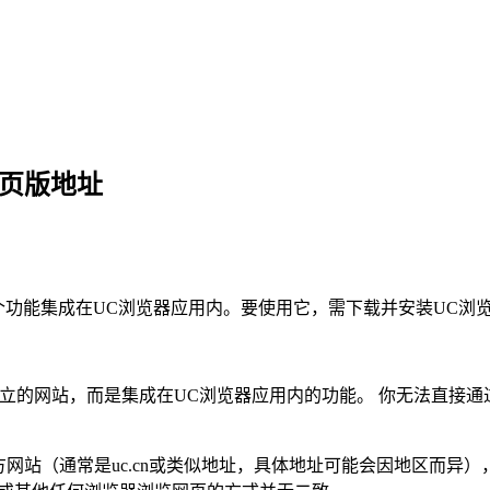
网页版地址
个功能集成在UC浏览器应用内。要使用它，需下载并安装UC浏
立的网站，而是集成在UC浏览器应用内的功能。 你无法直接通过
网站（通常是uc.cn或类似地址，具体地址可能会因地区而异