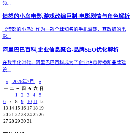
领...
愤怒的小鸟电影,游戏改编巨制-电影剧情与角色解析
《愤怒的小鸟》作为一款全球知名的手机游戏，其改编的电
影...
阿里巴巴百科,企业信息聚合-品牌SEO优化解析
在数字化时代，阿里巴巴百科成为了企业信息传播和品牌建
设...
«
2026年7月
»
一
二
三
四
五
六
日
1
2
3
4
5
6
7
8
9
10
11
12
13
14
15
16
17
18
19
20
21
22
23
24
25
26
27
28
29
30
31