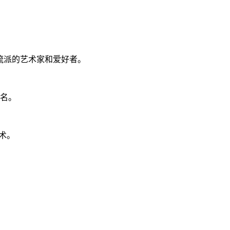
术流派的艺术家和爱好者。
闻名。
术。