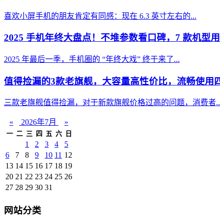
喜欢小屏手机的朋友肯定有同感：现在 6.3 英寸左右的...
2025 手机年终大盘点！不堆参数看口碑，7 款机型用
2025 年最后一季，手机圈的 “年终大戏” 终于来了...
值得捡漏的3款老旗舰，大容量高性价比，流畅使用
三款老旗舰值得捡漏，对于新款旗舰价格过高的问题，消费者..
«
2026年7月
»
一
二
三
四
五
六
日
1
2
3
4
5
6
7
8
9
10
11
12
13
14
15
16
17
18
19
20
21
22
23
24
25
26
27
28
29
30
31
网站分类