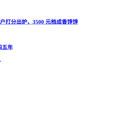
户打分出炉，3500 元档成香饽饽
四五年
.