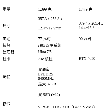
重量
1,399 克
1,479 克
357.3 x 253.8 x
379.4 x 265.4 x
尺寸
14.4~15.8mm
12.4～12.9mm
电池
77 瓦时
90 瓦时
散热
超级双冷系统
Ultra 7/5
处理器
RTX 4050
显卡
Arc 核显
双通道
LPDDR5
记忆
8400MHz
最大 32GB
双 SSD (M.2)
存储
512GB / 1TB / 2TB（Gen4 NVMe）