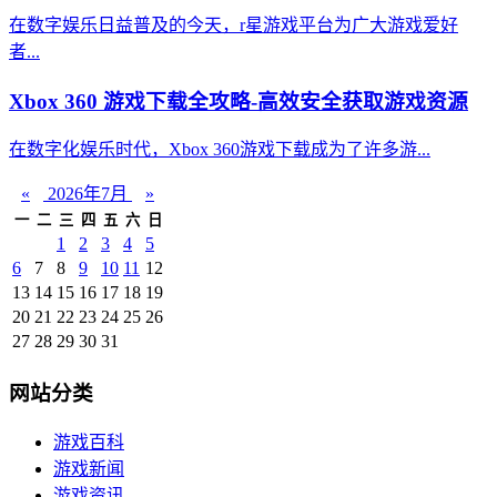
在数字娱乐日益普及的今天，r星游戏平台为广大游戏爱好
者...
Xbox 360 游戏下载全攻略-高效安全获取游戏资源
在数字化娱乐时代，Xbox 360游戏下载成为了许多游...
«
2026年7月
»
一
二
三
四
五
六
日
1
2
3
4
5
6
7
8
9
10
11
12
13
14
15
16
17
18
19
20
21
22
23
24
25
26
27
28
29
30
31
网站分类
游戏百科
游戏新闻
游戏资讯