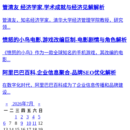
管清友 经济学家,学术成就与经济见解解析
管清友，知名经济学家，清华大学经济管理学院教授，研究
领...
愤怒的小鸟电影,游戏改编巨制-电影剧情与角色解析
《愤怒的小鸟》作为一款全球知名的手机游戏，其改编的电
影...
阿里巴巴百科,企业信息聚合-品牌SEO优化解析
在数字化时代，阿里巴巴百科成为了企业信息传播和品牌建
设...
«
2026年7月
»
一
二
三
四
五
六
日
1
2
3
4
5
6
7
8
9
10
11
12
13
14
15
16
17
18
19