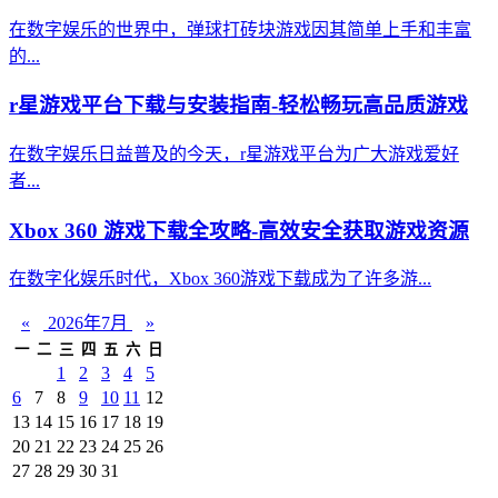
在数字娱乐的世界中，弹球打砖块游戏因其简单上手和丰富
的...
r星游戏平台下载与安装指南-轻松畅玩高品质游戏
在数字娱乐日益普及的今天，r星游戏平台为广大游戏爱好
者...
Xbox 360 游戏下载全攻略-高效安全获取游戏资源
在数字化娱乐时代，Xbox 360游戏下载成为了许多游...
«
2026年7月
»
一
二
三
四
五
六
日
1
2
3
4
5
6
7
8
9
10
11
12
13
14
15
16
17
18
19
20
21
22
23
24
25
26
27
28
29
30
31